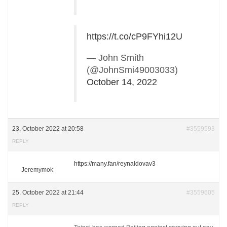
https://t.co/cP9FYhi12U
— John Smith
(@JohnSmi49003033)
October 14, 2022
23. October 2022 at 20:58
#3559593
REPLY
https://many.fan/reynaldovav3
Jeremymok
25. October 2022 at 21:44
#3559605
REPLY