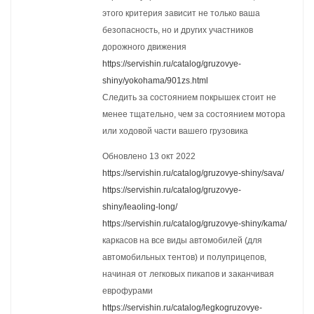
этого критерия зависит не только ваша
безопасность, но и других участников
дорожного движения
https://servishin.ru/catalog/gruzovye-
shiny/yokohama/901zs.html
Следить за состоянием покрышек стоит не
менее тщательно, чем за состоянием мотора
или ходовой части вашего грузовика
Обновлено 13 окт 2022
https://servishin.ru/catalog/gruzovye-shiny/sava/
https://servishin.ru/catalog/gruzovye-
shiny/leaoling-long/
https://servishin.ru/catalog/gruzovye-shiny/kama/
каркасов на все виды автомобилей (для
автомобильных тентов) и полуприцепов,
начиная от легковых пикапов и заканчивая
еврофурами
https://servishin.ru/catalog/legkogruzovye-