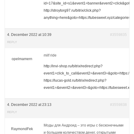
id=17&site_id=s1&event1=banner&event2=click&goto=ht
http://stroytorg97.ru/bitrix/click.php?
anything=here&goto=https://tubesweet.xyz/categories
4. December 2022 at 10:39
#3559835
REPLY
milf ride
opelmamern
http://invi-shop.ru/bitrix/redirect.php?
event1=click_to_call&event2=&event3=&goto=https://tu
https://lucas-gold.ru/bitrix/redirect.php?
event1=&event2=&event3=&goto=https://tubesweet.xyz/
4. December 2022 at 23:13
#3559838
REPLY
Моды для Андроид – это игры с бесконечными
RaymondFek
и большим количеством денег, открытыми