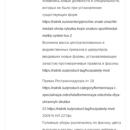
появились новые должности и специальности,
которых не было при установлении
существующих форм
https://ratnik.su/voentorg/prochie-znaki-znachki-
medali-ohota-rybalka-kopii-znakov-sport/medal-
metkij-vystrel-los-2
Возникла масса централизованных и
ведомственных приказов и циркуляров,
вводивших новые формы, устанавливающие
зачастую противоречивые правила и фасоны
https://ratnik.su/product-tag/hozpakety-mvd
Приказ Ространснадзора от 18
https://ratnik.su/product-category/formennaya-i-
specialnaya-odezhda/formennaya-odezhda-dlya-
ohrannyh-struktur
03
https://ratnik.su/product-tag/hozpakety-mvd
2009 N НЛ-227фс
Головные уборы различались по фасону, цвету
выпушек и петлиц, цвету и рисунку эмблем и