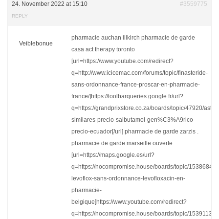
24. November 2022 at 15:10
#3559775
REPLY
pharmacie auchan illkirch pharmacie de garde
Veiblebonue
casa act therapy toronto
[url=https://www.youtube.com/redirect?
q=http://www.icicemac.com/forums/topic/finasteride-
sans-ordonnance-france-proscar-en-pharmacie-
france/]https://toolbarqueries.google.fr/url?
q=https://grandprixstore.co.za/boards/topic/47920/asthal
similares-precio-salbutamol-gen%C3%A9rico-
precio-ecuador[/url] pharmacie de garde zarzis .
pharmacie de garde marseille ouverte
[url=https://maps.google.es/url?
q=https://nocompromise.house/boards/topic/1538684/v
levoflox-sans-ordonnance-levofloxacin-en-
pharmacie-
belgique]https://www.youtube.com/redirect?
q=https://nocompromise.house/boards/topic/1539113/act