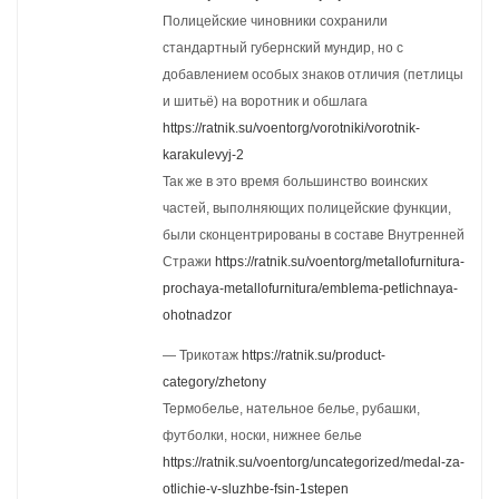
Полицейские чиновники сохранили
стандартный губернский мундир, но с
добавлением особых знаков отличия (петлицы
и шитьё) на воротник и обшлага
https://ratnik.su/voentorg/vorotniki/vorotnik-
karakulevyj-2
Так же в это время большинство воинских
частей, выполняющих полицейские функции,
были сконцентрированы в составе Внутренней
Стражи
https://ratnik.su/voentorg/metallofurnitura-
prochaya-metallofurnitura/emblema-petlichnaya-
ohotnadzor
— Трикотаж
https://ratnik.su/product-
category/zhetony
Термобелье, нательное белье, рубашки,
футболки, носки, нижнее белье
https://ratnik.su/voentorg/uncategorized/medal-za-
otlichie-v-sluzhbe-fsin-1stepen