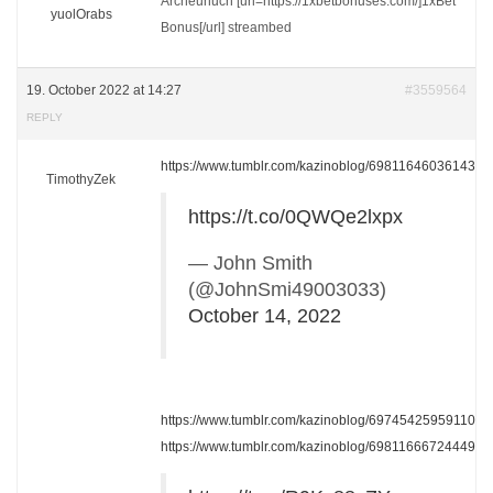
Archeunuch [url=https://1xbetbonuses.com/]1xBet
yuolOrabs
Bonus[/url] streambed
19. October 2022 at 14:27
#3559564
REPLY
https://www.tumblr.com/kazinoblog/6981164603614330
TimothyZek
https://t.co/0QWQe2lxpx
— John Smith
(@JohnSmi49003033)
October 14, 2022
https://www.tumblr.com/kazinoblog/6974542595911024
https://www.tumblr.com/kazinoblog/6981166672444948