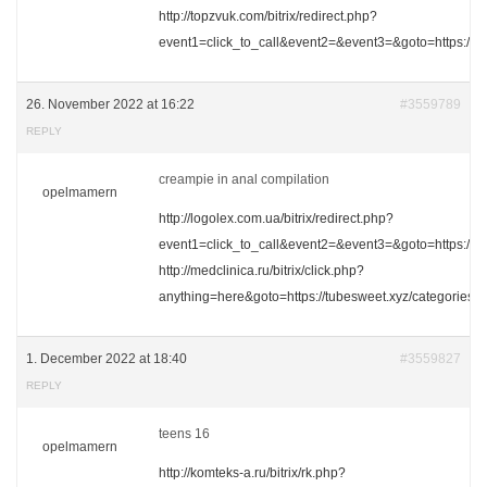
http://topzvuk.com/bitrix/redirect.php?
event1=click_to_call&event2=&event3=&goto=https://tu
26. November 2022 at 16:22
#3559789
REPLY
creampie in anal compilation
opelmamern
http://logolex.com.ua/bitrix/redirect.php?
event1=click_to_call&event2=&event3=&goto=https://tu
http://medclinica.ru/bitrix/click.php?
anything=here&goto=https://tubesweet.xyz/categories
1. December 2022 at 18:40
#3559827
REPLY
teens 16
opelmamern
http://komteks-a.ru/bitrix/rk.php?