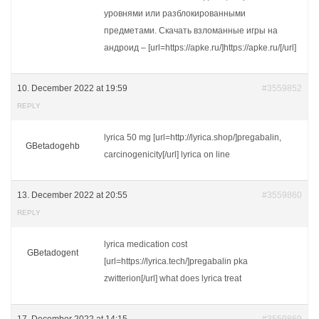
уровнями или разблокированными
предметами. Скачать взломанные игры на
андроид – [url=https://apke.ru/]https://apke.ru/[/url]
10. December 2022 at 19:59
#3559852
REPLY
lyrica 50 mg [url=http://lyrica.shop/]pregabalin,
GBetadogehb
carcinogenicity[/url] lyrica on line
13. December 2022 at 20:55
#3559860
REPLY
lyrica medication cost
GBetadogent
[url=https://lyrica.tech/]pregabalin pka
zwitterion[/url] what does lyrica treat