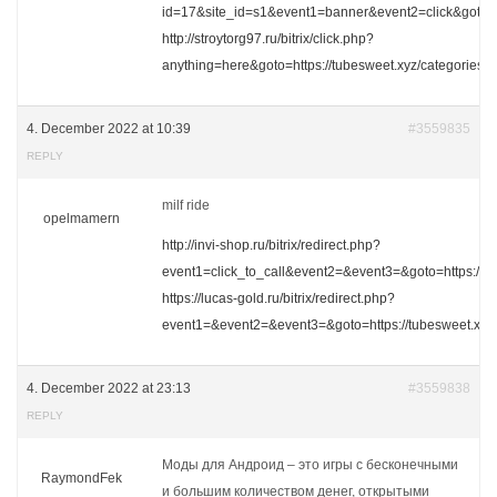
id=17&site_id=s1&event1=banner&event2=click&goto=ht
http://stroytorg97.ru/bitrix/click.php?
anything=here&goto=https://tubesweet.xyz/categories
4. December 2022 at 10:39
#3559835
REPLY
milf ride
opelmamern
http://invi-shop.ru/bitrix/redirect.php?
event1=click_to_call&event2=&event3=&goto=https://tu
https://lucas-gold.ru/bitrix/redirect.php?
event1=&event2=&event3=&goto=https://tubesweet.xyz/
4. December 2022 at 23:13
#3559838
REPLY
Моды для Андроид – это игры с бесконечными
RaymondFek
и большим количеством денег, открытыми