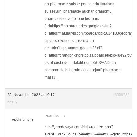
en-pharmacie-suisse-permethrin-livraison-
suisse[/url] pharmacie auchan gramont .
pharmacie ouverte joue les tours
[url=https://toolbarqueries.google.es/url?
q=https://naturalvis.com/boards/topic/624133/propranol
ciplar-se-vende-sin-receta-en-
ecuador]https://maps.google.fr/url?
q=https://grandprixstore.co.za/boards/topic/48492/cu
es-el-costo-de-tadalafilo-en-l%C3%ADnea-
comprar-cialis-barato-ecuador[/url] pharmacie
massy .
25. November 2022 at 10:17
#3559782
REPLY
i want teens
opelmamern
http://gorodovaya.com/bitrix/redirect.php?
event1=click_to_call&event2=&event3=&goto=https://tu