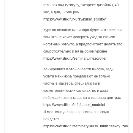
гель лак под кутикулу, экспресс-дизайны), 40
час, 4 дня, 17500 руб
https://www.stiik.ru/kursy/kursy_stilistov
Курс по основам маникюра будет интересен и
тем, кто не хочет доверять уход за своими
ноготками кому-то, а предпочитает делать это
самостоятельно и на высоком уровне
https://www.stiik.ru/seminary/mezoroller
Конкуренция в этой области высока, ведь
услуги маникюра предлагают не только
частные мастера, специалисты в
косметологических салонах, но и даже
небольшие зоны красоты в торговых центрах
https://www.stiik.ru/info/nabor_modelei
И местечко для профессионала всегда
найдется
https://www.stiik.ru/seminary/kursy_himicheskoy_zavivk