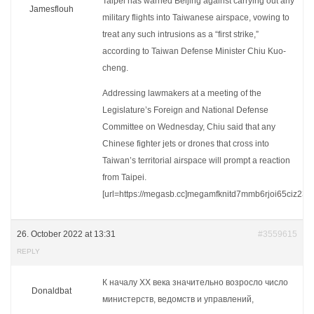
Taipei has warned Beijing against carrying out any
Jamesflouh
military flights into Taiwanese airspace, vowing to
treat any such intrusions as a “first strike,”
according to Taiwan Defense Minister Chiu Kuo-
cheng.
Addressing lawmakers at a meeting of the
Legislature’s Foreign and National Defense
Committee on Wednesday, Chiu said that any
Chinese fighter jets or drones that cross into
Taiwan’s territorial airspace will prompt a reaction
from Taipei.
[url=https://megasb.cc]megamfknitd7mmb6rjoi65ciz23zk
26. October 2022 at 13:31
#3559615
REPLY
К началу XX века значительно возросло число
Donaldbat
министерств, ведомств и управлений,