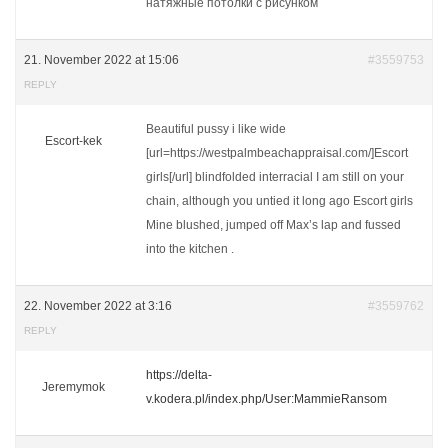
натяжные потолки с рисунком
21. November 2022 at 15:06
#3559753
REPLY
Beautiful pussy i like wide
Escort-kek
[url=https://westpalmbeachappraisal.com/]Escort
girls[/url] blindfolded interracial I am still on your
chain, although you untied it long ago Escort girls
Mine blushed, jumped off Max’s lap and fussed
into the kitchen .
22. November 2022 at 3:16
#3559762
REPLY
https://delta-
Jeremymok
v.kodera.pl/index.php/User:MammieRansom