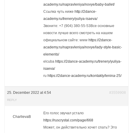
academy.ru/napravleniya/novye/baby-ballet/
Ссылка чуть ниже
http://2dance-
academy.ru/trenery/yuliya-isaeva/
Звоните: +7 (904) 380-55-53Все основные
новости лучше всего смотреть на нашем
официальном сайте: www
https://2dance-
academy.ru/napravleniya/novye/lady-style-basic-
elements/
elcuba
https://2dance-academy.ru/trenery/yuliya-
isaeva/
ru
https://2dance-academy.ru/kontakty/lenina-25/
25. December 2022 at 4:54
#3559908
REPLY
Его голос звучал устало
CharlievaB
https://ruscrystal.com/page/668
Может, он действительно хочет спать? Это