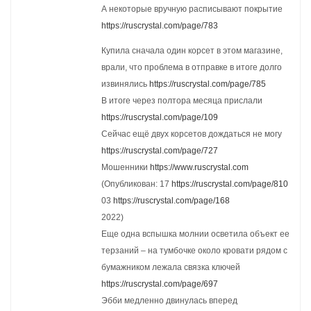
А некоторые вручную расписывают покрытие
https://ruscrystal.com/page/783
Купила сначала один корсет в этом магазине,
врали, что проблема в отправке в итоге долго
извинялись
https://ruscrystal.com/page/785
В итоге через полтора месяца прислали
https://ruscrystal.com/page/109
Сейчас ещё двух корсетов дождаться не могу
https://ruscrystal.com/page/727
Мошенники
https://www.ruscrystal.com
(Опубликован: 17
https://ruscrystal.com/page/810
03
https://ruscrystal.com/page/168
2022)
Еще одна вспышка молнии осветила объект ее
терзаний – на тумбочке около кровати рядом с
бумажником лежала связка ключей
https://ruscrystal.com/page/697
Эбби медленно двинулась вперед