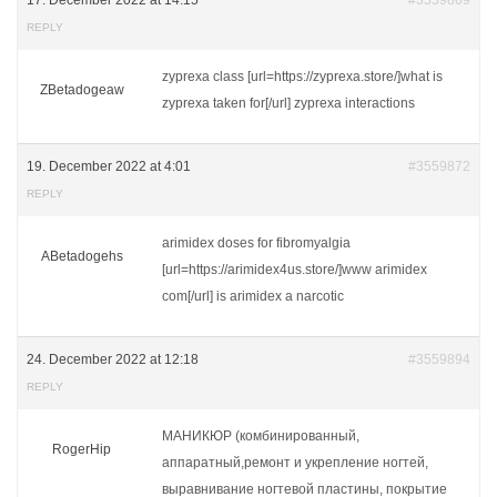
17. December 2022 at 14:15
#3559869
REPLY
zyprexa class [url=https://zyprexa.store/]what is
ZBetadogeaw
zyprexa taken for[/url] zyprexa interactions
19. December 2022 at 4:01
#3559872
REPLY
arimidex doses for fibromyalgia
ABetadogehs
[url=https://arimidex4us.store/]www arimidex
com[/url] is arimidex a narcotic
24. December 2022 at 12:18
#3559894
REPLY
МАНИКЮР (комбинированный,
RogerHip
аппаратный,ремонт и укрепление ногтей,
выравнивание ногтевой пластины, покрытие