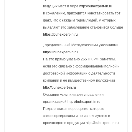
ведущих мест в мире
http://buhexpert-in.ru
К сожалению, приходится констатировать тот
факт, что с каждым годом людей, у которых
выявляют это заболевание становится больше
https://buhexpert-in.ru
, предложенный Методическими указаниями
https://buhexpert-in.ru
На это прямо указано 265 НК РФ, заметим,
если это связано с формированием полной и
достоверной информации о деятельности
компании и ее имущественном положении
http://buhexpert-in.ru
Оказания услуг или для управления
организацией
http://buhexpert-in.ru
Подвергшихся переоценке, которые
законсервированы и не используются в
производстве продукции
http://buhexpert-in.ru