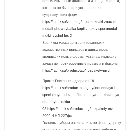
появились новые должности и специальности,
которых не было при установлении
существующих форм
https://ratnik.su/voentorg/prochie-znaki-znachki-
medali-ohota-rybalka-kopii-znakov-sport/medal-
metkij-vystrel-los-2
Возникла масса централизованных и
ведомственных приказов и циркуляров,
вводивших новые формы, устанавливающие
зачастую противоречивые правила и фасоны
https://ratnik.su/product-tag/hozpakety-mvd
Приказ Ространснадзора от 18
https://ratnik.su/product-category/formennaya-i-
specialnaya-odezhda/formennaya-odezhda-dlya-
ohrannyh-struktur
03
https://ratnik.su/product-tag/hozpakety-mvd
2009 N НЛ-227фс
Головные уборы различались по фасону, цвету
выпушек и петлиц, цвету и рисунку эмблем и