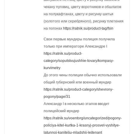
чекану пуговиц, цвету воротников и обшлагов
на полукафтанах, цвету и рисунку шитья
(золотого или серебряного), рисунку плетения
на погонах
https://ratnik.su/product-tag/fsin
Свои первые мундиры полиция получила
только при императоре Александре I
https://ratnik.su/product-
category/soputstvujushhie-tovary/kompasy-
kurvimetry
До этого чины полиции обычно использовали
общий губернский или военный мундир
https://ratnik.su/product-category/shevrony-
pogony/page/31
Александр I в несколько этапов вводит
полицейский мундир
https://ratnik.su/voentorg/uncategorized/pogony-
policiya-kitel-kurtka-1-krasnyj-prosvet-vyshitye-
latunnoj-kanitelju-mladshij-lejtenant