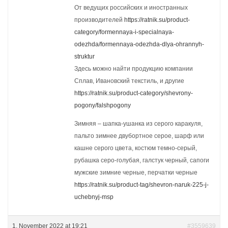
От ведущих российских и иностранных
производителей
https://ratnik.su/product-
category/formennaya-i-specialnaya-
odezhda/formennaya-odezhda-dlya-ohrannyh-
struktur
Здесь можно найти продукцию компании
Сплав, Ивановский текстиль, и другие
https://ratnik.su/product-category/shevrony-
pogony/falshpogony
Зимняя – шапка-ушанка из серого каракуля,
пальто зимнее двубортное серое, шарф или
кашне серого цвета, костюм темно-серый,
рубашка серо-голубая, галстук черный, сапоги
мужские зимние черные, перчатки черные
https://ratnik.su/product-tag/shevron-naruk-225-j-
uchebnyj-msp
1. November 2022 at 19:21
#3559639