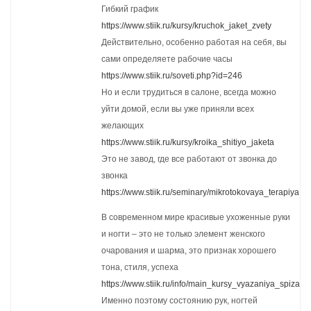
Гибкий график
https://www.stiik.ru/kursy/kruchok_jaket_zvety
Действительно, особенно работая на себя, вы
сами определяете рабочие часы
https://www.stiik.ru/soveti.php?id=246
Но и если трудиться в салоне, всегда можно
уйти домой, если вы уже приняли всех
желающих
https://www.stiik.ru/kursy/kroika_shitiyo_jaketa
Это не завод, где все работают от звонка до
звонка
https://www.stiik.ru/seminary/mikrotokovaya_terapiya
В современном мире красивые ухоженные руки
и ногти – это не только элемент женского
очарования и шарма, это признак хорошего
тона, стиля, успеха
https://www.stiik.ru/info/main_kursy_vyazaniya_spizami
Именно поэтому состоянию рук, ногтей