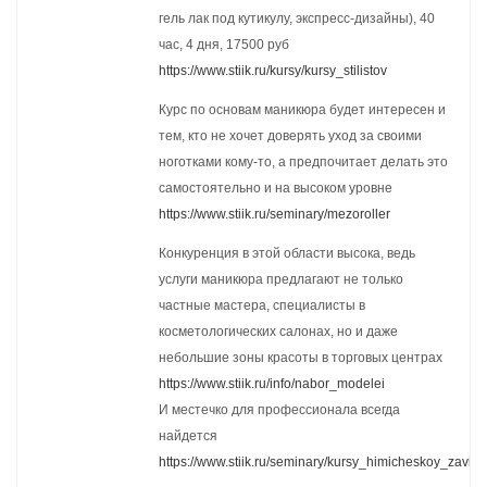
гель лак под кутикулу, экспресс-дизайны), 40
час, 4 дня, 17500 руб
https://www.stiik.ru/kursy/kursy_stilistov
Курс по основам маникюра будет интересен и
тем, кто не хочет доверять уход за своими
ноготками кому-то, а предпочитает делать это
самостоятельно и на высоком уровне
https://www.stiik.ru/seminary/mezoroller
Конкуренция в этой области высока, ведь
услуги маникюра предлагают не только
частные мастера, специалисты в
косметологических салонах, но и даже
небольшие зоны красоты в торговых центрах
https://www.stiik.ru/info/nabor_modelei
И местечко для профессионала всегда
найдется
https://www.stiik.ru/seminary/kursy_himicheskoy_zavivk