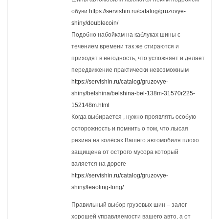
обуви
https://servishin.ru/catalog/gruzovye-
shiny/doublecoin/
Подобно набойкам на каблуках шины с
течением времени так же стираются и
приходят в негодность, что усложняет и делает
передвижение практически невозможным
https://servishin.ru/catalog/gruzovye-
shiny/belshina/belshina-bel-138m-31570r225-
152148m.html
Когда выбирается , нужно проявлять особую
осторожность и помнить о том, что лысая
резина на колёсах Вашего автомобиля плохо
защищена от острого мусора который
валяется на дороге
https://servishin.ru/catalog/gruzovye-
shiny/leaoling-long/
Правильный выбор грузовых шин – залог
хорошей управляемости вашего авто, а от