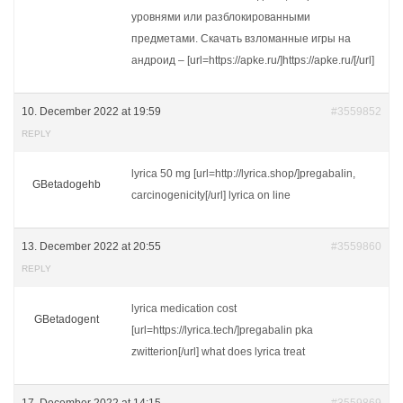
уровнями или разблокированными
предметами. Скачать взломанные игры на
андроид – [url=https://apke.ru/]https://apke.ru/[/url]
10. December 2022 at 19:59
#3559852
REPLY
lyrica 50 mg [url=http://lyrica.shop/]pregabalin,
GBetadogehb
carcinogenicity[/url] lyrica on line
13. December 2022 at 20:55
#3559860
REPLY
lyrica medication cost
GBetadogent
[url=https://lyrica.tech/]pregabalin pka
zwitterion[/url] what does lyrica treat