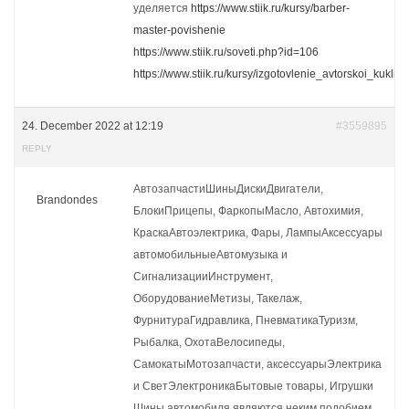
уделяется
https://www.stiik.ru/kursy/barber-
master-povishenie
https://www.stiik.ru/soveti.php?id=106
https://www.stiik.ru/kursy/izgotovlenie_avtorskoi_kukli
24. December 2022 at 12:19
#3559895
REPLY
АвтозапчастиШиныДискиДвигатели,
Brandondes
БлокиПрицепы, ФаркопыМасло, Автохимия,
КраскаАвтоэлектрика, Фары, ЛампыАксессуары
автомобильныеАвтомузыка и
СигнализацииИнструмент,
ОборудованиеМетизы, Такелаж,
ФурнитураГидравлика, ПневматикаТуризм,
Рыбалка, ОхотаВелосипеды,
СамокатыМотозапчасти, аксессуарыЭлектрика
и СветЭлектроникаБытовые товары, Игрушки
Шины автомобиля являются неким подобием