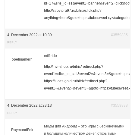
id=17&site_id=s1&event1=banner&event2=click&goto=ht
http://stroytorg97.ru/bitrix/click.php?
anything=here&goto=https://tubesweet.xyz/categories
4. December 2022 at 10:39
#3559835
REPLY
milf ride
opelmamern
http://invi-shop.ru/bitrix/redirect.php?
event1=click_to_call&event2=&event3=&goto=https://tu
https://lucas-gold.ru/bitrix/redirect.php?
event1=&event2=&event3=&goto=https://tubesweet.xyz/
4. December 2022 at 23:13
#3559838
REPLY
Моды для Андроид – это игры с бесконечными
RaymondFek
и большим количеством денег, открытыми