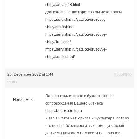
shiny/kama/218.html
Для изготовления каркасов мы используем
https://servishin.ru/catalog/gruzovye-
shiny/omskshina/
https://servishin.ru/catalog/gruzovye-
shiny/firestone/
https://servishin.ru/catalog/gruzovye-
shiny/continental/
25. December 2022 at 1:44
#3559906
REPLY
Полное юридическое и бухгалтерское
HerbertRok
сопровождение Вашего бизнеса
https://buhexpert-in.ru
У вас в штате нет юриста и бухгалтера, потому
что нет необходимости в их помощи каждый
день? мы поможем Вам вести Ваш бизнес