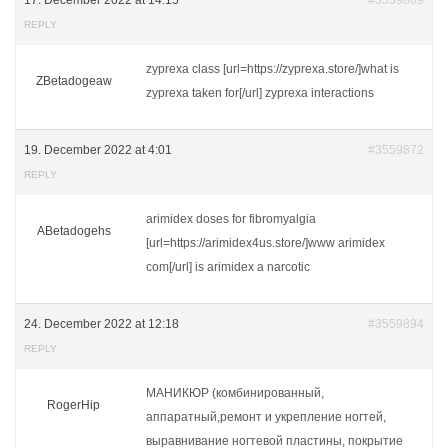
17. December 2022 at 14:15
#3559869
REPLY
zyprexa class [url=https://zyprexa.store/]what is
ZBetadogeaw
zyprexa taken for[/url] zyprexa interactions
19. December 2022 at 4:01
#3559872
REPLY
arimidex doses for fibromyalgia
ABetadogehs
[url=https://arimidex4us.store/]www arimidex
com[/url] is arimidex a narcotic
24. December 2022 at 12:18
#3559894
REPLY
МАНИКЮР (комбинированный,
RogerHip
аппаратный,ремонт и укрепление ногтей,
выравнивание ногтевой пластины, покрытие