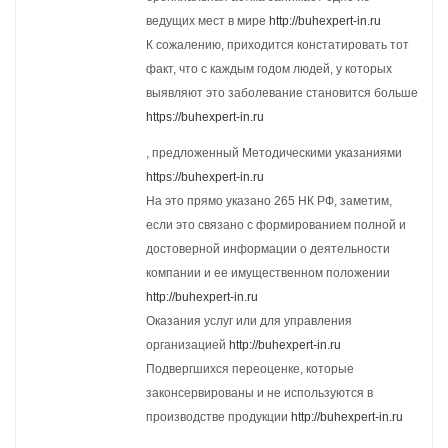
ведущих мест в мире
http://buhexpert-in.ru
К сожалению, приходится констатировать тот
факт, что с каждым годом людей, у которых
выявляют это заболевание становится больше
https://buhexpert-in.ru
, предложенный Методическими указаниями
https://buhexpert-in.ru
На это прямо указано 265 НК РФ, заметим,
если это связано с формированием полной и
достоверной информации о деятельности
компании и ее имущественном положении
http://buhexpert-in.ru
Оказания услуг или для управления
организацией
http://buhexpert-in.ru
Подвергшихся переоценке, которые
законсервированы и не используются в
производстве продукции
http://buhexpert-in.ru