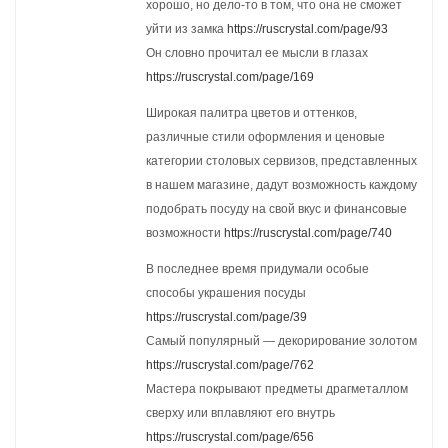
хорошо, но дело-то в том, что она не сможет
уйти из замка
https://ruscrystal.com/page/93
Он словно прочитал ее мысли в глазах
https://ruscrystal.com/page/169
Широкая палитра цветов и оттенков,
различные стили оформления и ценовые
категории столовых сервизов, представленных
в нашем магазине, дадут возможность каждому
подобрать посуду на свой вкус и финансовые
возможности
https://ruscrystal.com/page/740
В последнее время придумали особые
способы украшения посуды
https://ruscrystal.com/page/39
Самый популярный — декорирование золотом
https://ruscrystal.com/page/762
Мастера покрывают предметы драгметаллом
сверху или вплавляют его внутрь
https://ruscrystal.com/page/656