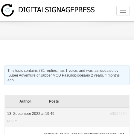
Toggl
navig
This topic contains 781 replies, has 1 voice, and was last updated by
Super Adventure of Jabber MOD Разблокировано
2 years, 4 months
ago
.
Author
Posts
13. September 2022 at 19:49
#3559524
REPLY