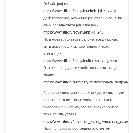
Гибкий график
https://www.stiik.ru/kursy/kruchok_jaket_zvety
Действительно, особенно работая на себя, вы
сами определяете рабочие часы
https://www.stiik.ru/soveti.php?id=246
Но и если трудиться в салоне, всегда можно
уйти домой, если вы уже приняли всех
желающих
https://www.stiik.ru/kursy/kroika_shitiyo_jaketa
Это не завод, где все работают от звонка до
звонка
https://www.stiik.ru/seminary/mikrotokovaya_terapiya
В современном мире красивые ухоженные руки
и ногти – это не только элемент женского
очарования и шарма, это признак хорошего
тона, стиля, успеха
https://www.stiik.ru/info/main_kursy_vyazaniya_spizami
Именно поэтому состоянию рук, ногтей