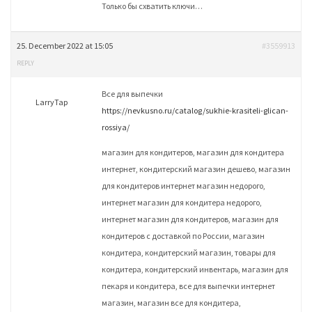
Только бы схватить ключи…
25. December 2022 at 15:05
#3559913
REPLY
Все для выпечки
LarryTap
https://nevkusno.ru/catalog/sukhie-krasiteli-glican-
rossiya/
магазин для кондитеров, магазин для кондитера
интернет, кондитерский магазин дешево, магазин
для кондитеров интернет магазин недорого,
интернет магазин для кондитера недорого,
интернет магазин для кондитеров, магазин для
кондитеров с доставкой по России, магазин
кондитера, кондитерский магазин, товары для
кондитера, кондитерский инвентарь, магазин для
пекаря и кондитера, все для выпечки интернет
магазин, магазин все для кондитера,