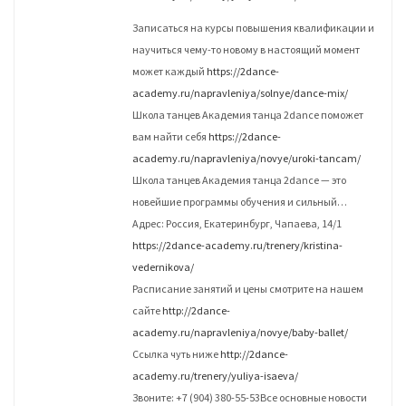
Записаться на курсы повышения квалификации и
научиться чему-то новому в настоящий момент
может каждый
https://2dance-
academy.ru/napravleniya/solnye/dance-mix/
Школа танцев Академия танца 2dance поможет
вам найти себя
https://2dance-
academy.ru/napravleniya/novye/uroki-tancam/
Школа танцев Академия танца 2dance — это
новейшие программы обучения и сильный…
Адрес: Россия, Екатеринбург, Чапаева, 14/1
https://2dance-academy.ru/trenery/kristina-
vedernikova/
Расписание занятий и цены смотрите на нашем
сайте
http://2dance-
academy.ru/napravleniya/novye/baby-ballet/
Ссылка чуть ниже
http://2dance-
academy.ru/trenery/yuliya-isaeva/
Звоните: +7 (904) 380-55-53Все основные новости