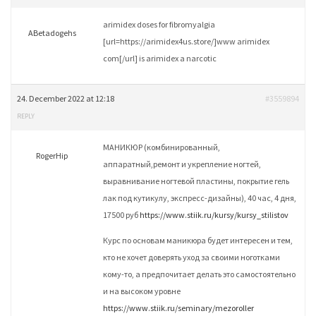
arimidex doses for fibromyalgia
ABetadogehs
[url=https://arimidex4us.store/]www arimidex
com[/url] is arimidex a narcotic
24. December 2022 at 12:18
#3559894
REPLY
МАНИКЮР (комбинированный,
RogerHip
аппаратный,ремонт и укрепление ногтей,
выравнивание ногтевой пластины, покрытие гель
лак под кутикулу, экспресс-дизайны), 40 час, 4 дня,
17500 руб
https://www.stiik.ru/kursy/kursy_stilistov
Курс по основам маникюра будет интересен и тем,
кто не хочет доверять уход за своими ноготками
кому-то, а предпочитает делать это самостоятельно
и на высоком уровне
https://www.stiik.ru/seminary/mezoroller