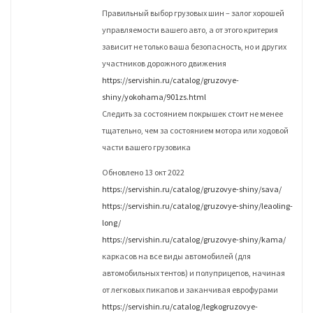
Правильный выбор грузовых шин – залог хорошей
управляемости вашего авто, а от этого критерия
зависит не только ваша безопасность, но и других
участников дорожного движения
https://servishin.ru/catalog/gruzovye-
shiny/yokohama/901zs.html
Следить за состоянием покрышек стоит не менее
тщательно, чем за состоянием мотора или ходовой
части вашего грузовика
Обновлено 13 окт 2022
https://servishin.ru/catalog/gruzovye-shiny/sava/
https://servishin.ru/catalog/gruzovye-shiny/leaoling-
long/
https://servishin.ru/catalog/gruzovye-shiny/kama/
каркасов на все виды автомобилей (для
автомобильных тентов) и полуприцепов, начиная
от легковых пикапов и заканчивая еврофурами
https://servishin.ru/catalog/legkogruzovye-