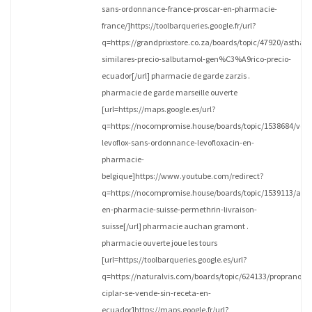
sans-ordonnance-france-proscar-en-pharmacie-
france/]https://toolbarqueries.google.fr/url?
q=https://grandprixstore.co.za/boards/topic/47920/asthali
similares-precio-salbutamol-gen%C3%A9rico-precio-
ecuador[/url] pharmacie de garde zarzis .
pharmacie de garde marseille ouverte
[url=https://maps.google.es/url?
q=https://nocompromise.house/boards/topic/1538684/vent
levoflox-sans-ordonnance-levofloxacin-en-
pharmacie-
belgique]https://www.youtube.com/redirect?
q=https://nocompromise.house/boards/topic/1539113/acti
en-pharmacie-suisse-permethrin-livraison-
suisse[/url] pharmacie auchan gramont .
pharmacie ouverte joue les tours
[url=https://toolbarqueries.google.es/url?
q=https://naturalvis.com/boards/topic/624133/propranolol
ciplar-se-vende-sin-receta-en-
ecuador]https://maps.google.fr/url?