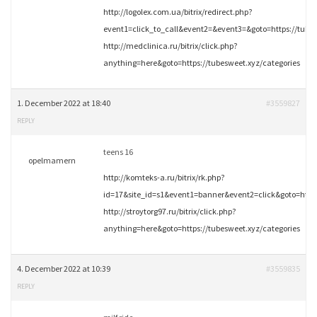
http://logolex.com.ua/bitrix/redirect.php?
event1=click_to_call&event2=&event3=&goto=https://tubes
http://medclinica.ru/bitrix/click.php?
anything=here&goto=https://tubesweet.xyz/categories
1. December 2022 at 18:40
#3559827
REPLY
teens 16
opelmamern
http://komteks-a.ru/bitrix/rk.php?
id=17&site_id=s1&event1=banner&event2=click&goto=https
http://stroytorg97.ru/bitrix/click.php?
anything=here&goto=https://tubesweet.xyz/categories
4. December 2022 at 10:39
#3559835
REPLY