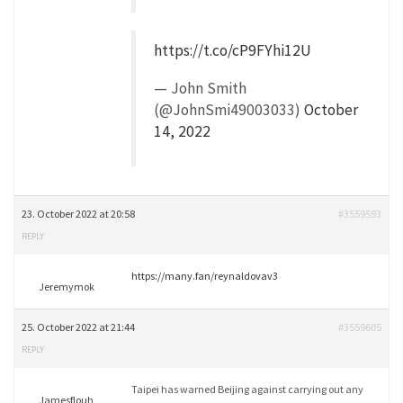
https://t.co/cP9FYhi12U
— John Smith
(@JohnSmi49003033)
October
14, 2022
23. October 2022 at 20:58
#3559593
REPLY
https://many.fan/reynaldovav3
Jeremymok
25. October 2022 at 21:44
#3559605
REPLY
Taipei has warned Beijing against carrying out any
Jamesflouh