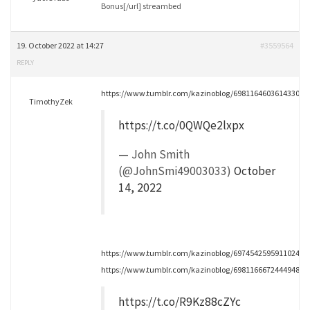
Bonus[/url] streambed
19. October 2022 at 14:27
#3559564
REPLY
https://www.tumblr.com/kazinoblog/698116460361433088
TimothyZek
https://t.co/0QWQe2lxpx
— John Smith
(@JohnSmi49003033)
October
14, 2022
https://www.tumblr.com/kazinoblog/697454259591102464
https://www.tumblr.com/kazinoblog/698116667244494848
https://t.co/R9Kz88cZYc