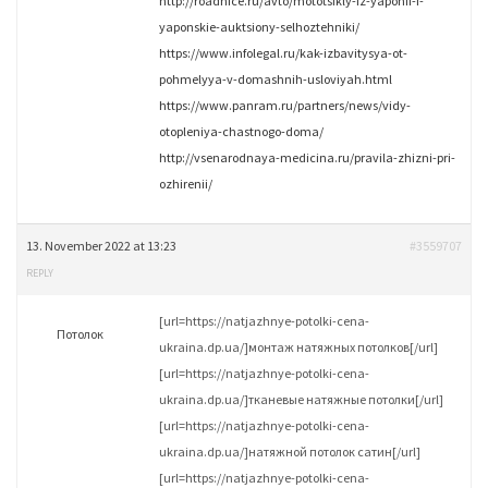
http://roadnice.ru/avto/mototsikly-iz-yaponii-i-
yaponskie-auktsiony-selhoztehniki/
https://www.infolegal.ru/kak-izbavitysya-ot-
pohmelyya-v-domashnih-usloviyah.html
https://www.panram.ru/partners/news/vidy-
otopleniya-chastnogo-doma/
http://vsenarodnaya-medicina.ru/pravila-zhizni-pri-
ozhirenii/
13. November 2022 at 13:23
#3559707
REPLY
[url=https://natjazhnye-potolki-cena-
Потолок
ukraina.dp.ua/]монтаж натяжных потолков[/url]
[url=https://natjazhnye-potolki-cena-
ukraina.dp.ua/]тканевые натяжные потолки[/url]
[url=https://natjazhnye-potolki-cena-
ukraina.dp.ua/]натяжной потолок сатин[/url]
[url=https://natjazhnye-potolki-cena-