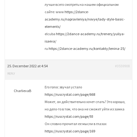
лучше всего смотреть на нашем официальном
сайте: www
https://2dance-
academy.ru/napravleniya/novye/lady-style-basic-
elements/
elcuba
https://2dance-academy.ru/trenery/yuliya-
isaeva/
ru
https://2dance-academy.ru/kontakty/lenina-25/
25. December 2022 at 4:54
#3559908
REPLY
Его голос звучал устало
CharlievaB
https://ruscrystal.com/page/668
Может, он действительно хочет спать? Это хорошо,
но дело-то в том, что она не сможет уйти из замка
https://ruscrystal.com/page/93
Он словно прочитал ее мысли в глазах
https://ruscrystal.com/page/169