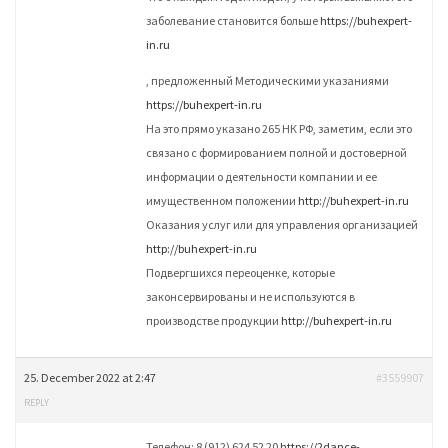
заболевание становится больше
https://buhexpert-
in.ru
, предложенный Методическими указаниями
https://buhexpert-in.ru
На это прямо указано 265 НК РФ, заметим, если это
связано с формированием полной и достоверной
информации о деятельности компании и ее
имущественном положении
http://buhexpert-in.ru
Оказания услуг или для управления организацией
http://buhexpert-in.ru
Подвергшихся переоценке, которые
законсервированы и не используются в
производстве продукции
http://buhexpert-in.ru
25. December 2022 at 2:47
#3559907
REPLY
Телефон: 8 (912) 624 52 20
https://2dance-