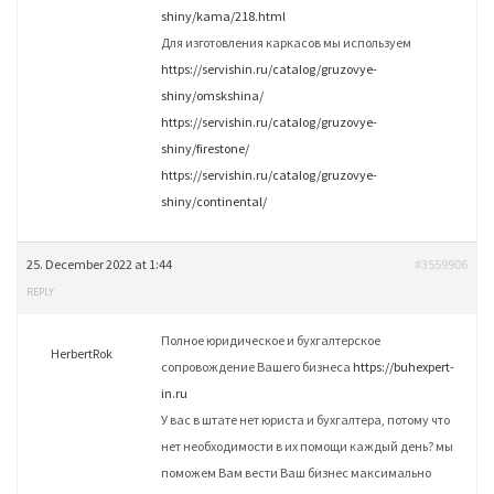
shiny/kama/218.html
Для изготовления каркасов мы используем
https://servishin.ru/catalog/gruzovye-
shiny/omskshina/
https://servishin.ru/catalog/gruzovye-
shiny/firestone/
https://servishin.ru/catalog/gruzovye-
shiny/continental/
25. December 2022 at 1:44
#3559906
REPLY
Полное юридическое и бухгалтерское
HerbertRok
сопровождение Вашего бизнеса
https://buhexpert-
in.ru
У вас в штате нет юриста и бухгалтера, потому что
нет необходимости в их помощи каждый день? мы
поможем Вам вести Ваш бизнес максимально