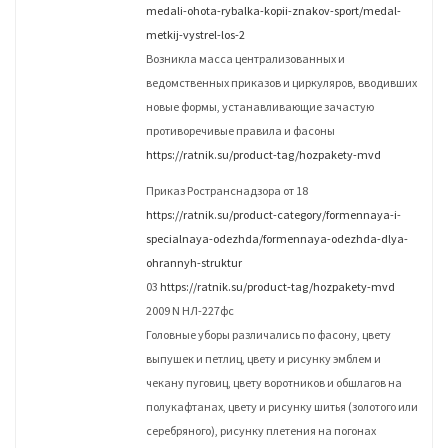
medali-ohota-rybalka-kopii-znakov-sport/medal-
metkij-vystrel-los-2
Возникла масса централизованных и
ведомственных приказов и циркуляров, вводивших
новые формы, устанавливающие зачастую
противоречивые правила и фасоны
https://ratnik.su/product-tag/hozpakety-mvd
Приказ Ространснадзора от 18
https://ratnik.su/product-category/formennaya-i-
specialnaya-odezhda/formennaya-odezhda-dlya-
ohrannyh-struktur
03
https://ratnik.su/product-tag/hozpakety-mvd
2009 N НЛ-227фс
Головные уборы различались по фасону, цвету
выпушек и петлиц, цвету и рисунку эмблем и
чекану пуговиц, цвету воротников и обшлагов на
полукафтанах, цвету и рисунку шитья (золотого или
серебряного), рисунку плетения на погонах