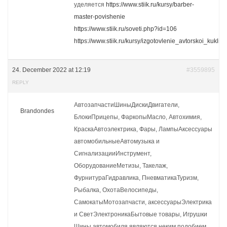
уделяется
https://www.stiik.ru/kursy/barber-
master-povishenie
https://www.stiik.ru/soveti.php?id=106
https://www.stiik.ru/kursy/izgotovlenie_avtorskoi_kukli
24. December 2022 at 12:19
#3559895
REPLY
АвтозапчастиШиныДискиДвигатели,
Brandondes
БлокиПрицепы, ФаркопыМасло, Автохимия,
КраскаАвтоэлектрика, Фары, ЛампыАксессуары
автомобильныеАвтомузыка и
СигнализацииИнструмент,
ОборудованиеМетизы, Такелаж,
ФурнитураГидравлика, ПневматикаТуризм,
Рыбалка, ОхотаВелосипеды,
СамокатыМотозапчасти, аксессуарыЭлектрика
и СветЭлектроникаБытовые товары, Игрушки
Шины автомобиля являются неким подобием