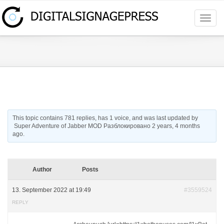
Toggl
navig
This topic contains 781 replies, has 1 voice, and was last updated by
Super Adventure of Jabber MOD Разблокировано
2 years, 4 months
ago
.
Author
Posts
13. September 2022 at 19:49
#3559524
REPLY