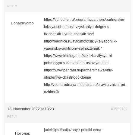
REPLY
https://echochel.ru/programs/partners/partnerskie-
DonaldWorgo
teksty/osobennosti-vzyskaniya-dolgov-s-
fizicheskih-i-yuridicheskih-licz/
http://roadnice.ru/avto/mototsikly-iz-yaponii-i-
yaponskie-auktsiony-selhoztehniki/
https://www.infolegal.ru/kak-izbavitysya-ot-
pohmelyya-v-domashnih-usloviyah.html
https://www.panram.ru/partners/news/vidy-
otopleniya-chastnogo-doma/
http://vsenarodnaya-medicina.ru/pravila-zhizni-pri-
ozhirenii/
13. November 2022 at 13:23
#3559707
REPLY
[url=https://natjazhnye-potolki-cena-
Потолок