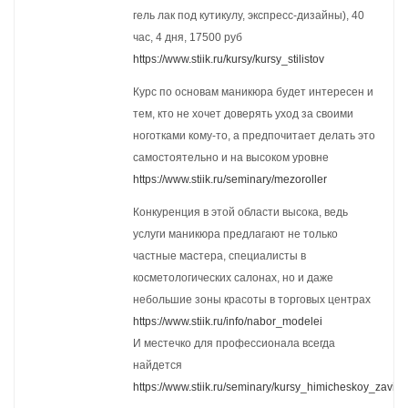
гель лак под кутикулу, экспресс-дизайны), 40
час, 4 дня, 17500 руб
https://www.stiik.ru/kursy/kursy_stilistov
Курс по основам маникюра будет интересен и
тем, кто не хочет доверять уход за своими
ноготками кому-то, а предпочитает делать это
самостоятельно и на высоком уровне
https://www.stiik.ru/seminary/mezoroller
Конкуренция в этой области высока, ведь
услуги маникюра предлагают не только
частные мастера, специалисты в
косметологических салонах, но и даже
небольшие зоны красоты в торговых центрах
https://www.stiik.ru/info/nabor_modelei
И местечко для профессионала всегда
найдется
https://www.stiik.ru/seminary/kursy_himicheskoy_zavivk