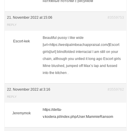
натяжные потолки с рисунком
21. November 2022 at 15:06
#3559753
REPLY
Beautiful pussy i like wide
Escort-kek
[url=https://westpalmbeachappraisal.com/]Escort
girls[/url] blindfolded interracial I am still on your
chain, although you untied it long ago Escort girls
Mine blushed, jumped off Max’s lap and fussed
into the kitchen .
22. November 2022 at 3:16
#3559762
REPLY
https://delta-
Jeremymok
v.kodera.pl/index.php/User:MammieRansom