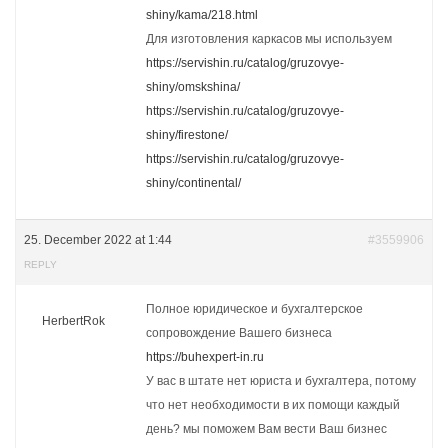
shiny/kama/218.html
Для изготовления каркасов мы используем
https://servishin.ru/catalog/gruzovye-
shiny/omskshina/
https://servishin.ru/catalog/gruzovye-
shiny/firestone/
https://servishin.ru/catalog/gruzovye-
shiny/continental/
25. December 2022 at 1:44
#3559906
REPLY
Полное юридическое и бухгалтерское
HerbertRok
сопровождение Вашего бизнеса
https://buhexpert-in.ru
У вас в штате нет юриста и бухгалтера, потому
что нет необходимости в их помощи каждый
день? мы поможем Вам вести Ваш бизнес