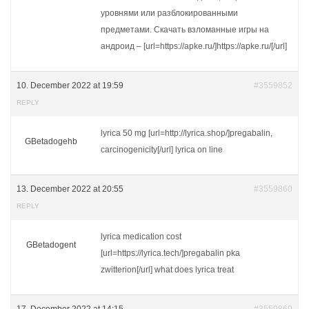
уровнями или разблокированными
предметами. Скачать взломанные игры на
андроид – [url=https://apke.ru/]https://apke.ru/[/url]
10. December 2022 at 19:59
#3559852
REPLY
lyrica 50 mg [url=http://lyrica.shop/]pregabalin,
GBetadogehb
carcinogenicity[/url] lyrica on line
13. December 2022 at 20:55
#3559860
REPLY
lyrica medication cost
GBetadogent
[url=https://lyrica.tech/]pregabalin pka
zwitterion[/url] what does lyrica treat