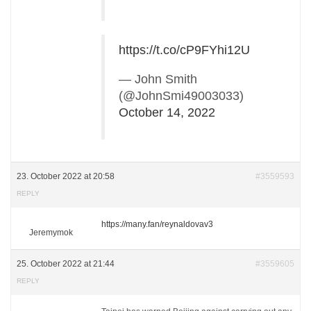
https://t.co/cP9FYhi12U
— John Smith
(@JohnSmi49003033)
October 14, 2022
23. October 2022 at 20:58
#3559593
REPLY
https://many.fan/reynaldovav3
Jeremymok
25. October 2022 at 21:44
#3559605
REPLY