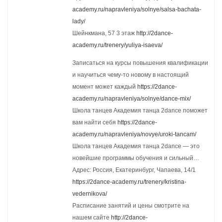
academy.ru/napravleniya/solnye/salsa-bachata-
lady/
Шейнкмана, 57 3 этаж
http://2dance-
academy.ru/trenery/yuliya-isaeva/
Записаться на курсы повышения квалификации
и научиться чему-то новому в настоящий
момент может каждый
https://2dance-
academy.ru/napravleniya/solnye/dance-mix/
Школа танцев Академия танца 2dance поможет
вам найти себя
https://2dance-
academy.ru/napravleniya/novye/uroki-tancam/
Школа танцев Академия танца 2dance — это
новейшие программы обучения и сильный…
Адрес: Россия, Екатеринбург, Чапаева, 14/1
https://2dance-academy.ru/trenery/kristina-
vedernikova/
Расписание занятий и цены смотрите на
нашем сайте
http://2dance-