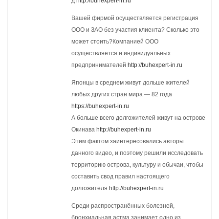
д
http://buhexpert-in.ru
Вашей фирмой осуществляется регистрация
ООО и ЗАО без участия клиента? Сколько это
может стоить?Компанией ООО
осуществляется и индивидуальных
предпринимателей
http://buhexpert-in.ru
Японцы в среднем живут дольше жителей
любых других стран мира — 82 года
https://buhexpert-in.ru
А больше всего долгожителей живут на острове
Окинава
http://buhexpert-in.ru
Этим фактом заинтересовались авторы
данного видео, и поэтому решили исследовать
территорию острова, культуру и обычаи, чтобы
составить свод правил настоящего
долгожителя
http://buhexpert-in.ru
Среди распространённых болезней,
бронхиальная астма занимает одно из