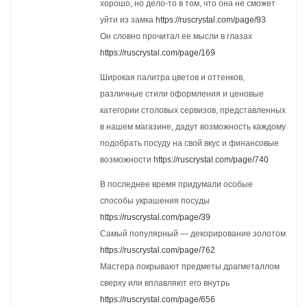
хорошо, но дело-то в том, что она не сможет
уйти из замка
https://ruscrystal.com/page/93
Он словно прочитал ее мысли в глазах
https://ruscrystal.com/page/169
Широкая палитра цветов и оттенков,
различные стили оформления и ценовые
категории столовых сервизов, представленных
в нашем магазине, дадут возможность каждому
подобрать посуду на свой вкус и финансовые
возможности
https://ruscrystal.com/page/740
В последнее время придумали особые
способы украшения посуды
https://ruscrystal.com/page/39
Самый популярный — декорирование золотом
https://ruscrystal.com/page/762
Мастера покрывают предметы драгметаллом
сверху или вплавляют его внутрь
https://ruscrystal.com/page/656