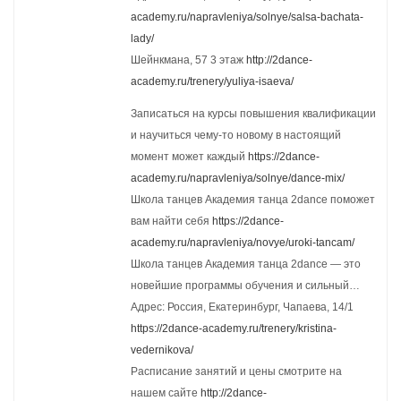
academy.ru/napravleniya/solnye/salsa-bachata-
lady/
Шейнкмана, 57 3 этаж
http://2dance-
academy.ru/trenery/yuliya-isaeva/
Записаться на курсы повышения квалификации
и научиться чему-то новому в настоящий
момент может каждый
https://2dance-
academy.ru/napravleniya/solnye/dance-mix/
Школа танцев Академия танца 2dance поможет
вам найти себя
https://2dance-
academy.ru/napravleniya/novye/uroki-tancam/
Школа танцев Академия танца 2dance — это
новейшие программы обучения и сильный…
Адрес: Россия, Екатеринбург, Чапаева, 14/1
https://2dance-academy.ru/trenery/kristina-
vedernikova/
Расписание занятий и цены смотрите на
нашем сайте
http://2dance-