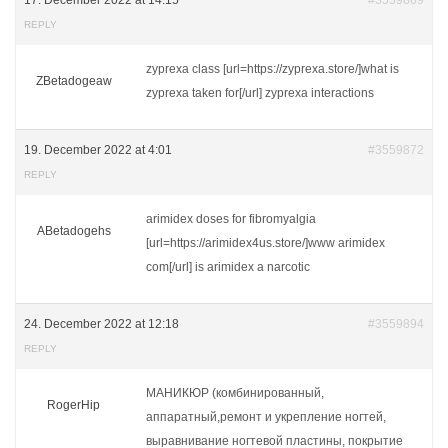
17. December 2022 at 14:15
#3559869
REPLY
zyprexa class [url=https://zyprexa.store/]what is
ZBetadogeaw
zyprexa taken for[/url] zyprexa interactions
19. December 2022 at 4:01
#3559872
REPLY
arimidex doses for fibromyalgia
ABetadogehs
[url=https://arimidex4us.store/]www arimidex
com[/url] is arimidex a narcotic
24. December 2022 at 12:18
#3559894
REPLY
МАНИКЮР (комбинированный,
RogerHip
аппаратный,ремонт и укрепление ногтей,
выравнивание ногтевой пластины, покрытие