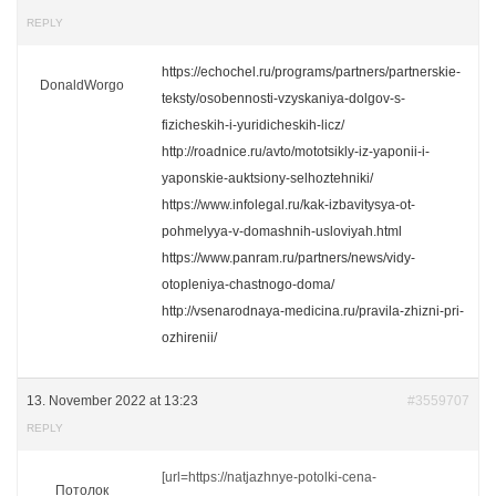
REPLY
https://echochel.ru/programs/partners/partnerskie-
DonaldWorgo
teksty/osobennosti-vzyskaniya-dolgov-s-
fizicheskih-i-yuridicheskih-licz/
http://roadnice.ru/avto/mototsikly-iz-yaponii-i-
yaponskie-auktsiony-selhoztehniki/
https://www.infolegal.ru/kak-izbavitysya-ot-
pohmelyya-v-domashnih-usloviyah.html
https://www.panram.ru/partners/news/vidy-
otopleniya-chastnogo-doma/
http://vsenarodnaya-medicina.ru/pravila-zhizni-pri-
ozhirenii/
13. November 2022 at 13:23
#3559707
REPLY
[url=https://natjazhnye-potolki-cena-
Потолок