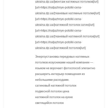
ukraina.dp.ua/]монтаж натяжных потолков[/url]
[url=https://natjazhnye-potolki-cena-
ukraina.dp.ua/]тканевые натяжные потолки[/url]
[url=https://natjazhnye-potolki-cena-
ukraina.dp.ua/]натяжной потолок сатин[/url]
[url=https://natjazhnye-potolki-cena-
ukraina.dp.ua/]тканевый натяжной потолок[/url]
[url=https://natjazhnye-potolki-cena-
ukraina.dp.ua/]натяжной потолок[/url]
Энергоустановка передовых натяжных
потолков искусниками нашей компании —
языком не ворочает фотоспособ элегантно
расширить интерьер помещения из
небольшими расходами.
сатиновый натяжной потолок
подвесной потолок цена
натяжной потолок на кухне
светящийся потолок