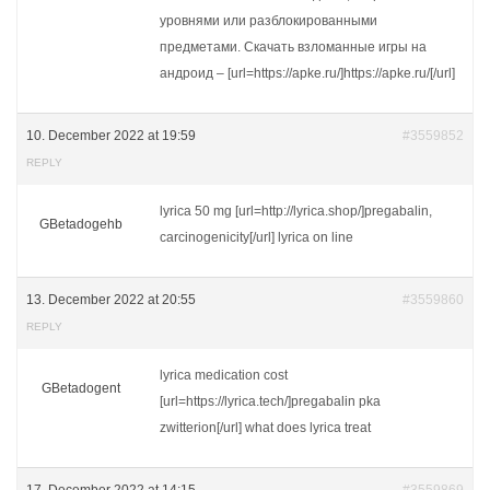
уровнями или разблокированными
предметами. Скачать взломанные игры на
андроид – [url=https://apke.ru/]https://apke.ru/[/url]
10. December 2022 at 19:59
#3559852
REPLY
lyrica 50 mg [url=http://lyrica.shop/]pregabalin,
GBetadogehb
carcinogenicity[/url] lyrica on line
13. December 2022 at 20:55
#3559860
REPLY
lyrica medication cost
GBetadogent
[url=https://lyrica.tech/]pregabalin pka
zwitterion[/url] what does lyrica treat