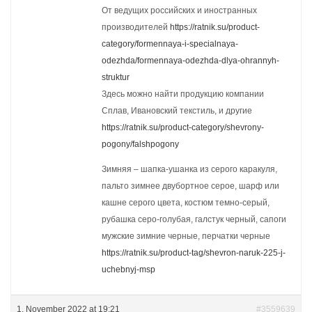
От ведущих российских и иностранных
производителей
https://ratnik.su/product-
category/formennaya-i-specialnaya-
odezhda/formennaya-odezhda-dlya-ohrannyh-
struktur
Здесь можно найти продукцию компании
Сплав, Ивановский текстиль, и другие
https://ratnik.su/product-category/shevrony-
pogony/falshpogony
Зимняя – шапка-ушанка из серого каракуля,
пальто зимнее двубортное серое, шарф или
кашне серого цвета, костюм темно-серый,
рубашка серо-голубая, галстук черный, сапоги
мужские зимние черные, перчатки черные
https://ratnik.su/product-tag/shevron-naruk-225-j-
uchebnyj-msp
1. November 2022 at 19:21
#3559639