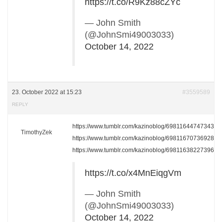
https://t.co/R9Kz88cZYc
— John Smith
(@JohnSmi49003033)
October 14, 2022
23. October 2022 at 15:23
#3559589
REPLY
https://www.tumblr.com/kazinoblog/6981164474734346
TimothyZek
https://www.tumblr.com/kazinoblog/6981167073692876
https://www.tumblr.com/kazinoblog/6981163822739619
https://t.co/x4MnEiqgVm
— John Smith
(@JohnSmi49003033)
October 14, 2022