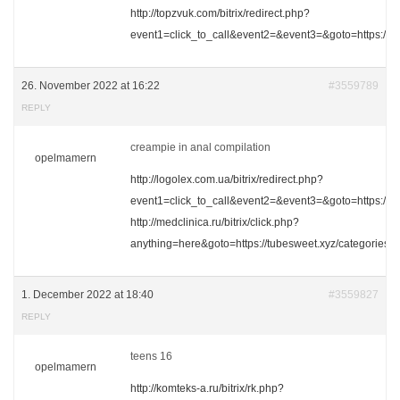
http://topzvuk.com/bitrix/redirect.php?
event1=click_to_call&event2=&event3=&goto=https://tu
26. November 2022 at 16:22
#3559789
REPLY
creampie in anal compilation
opelmamern
http://logolex.com.ua/bitrix/redirect.php?
event1=click_to_call&event2=&event3=&goto=https://tu
http://medclinica.ru/bitrix/click.php?
anything=here&goto=https://tubesweet.xyz/categories
1. December 2022 at 18:40
#3559827
REPLY
teens 16
opelmamern
http://komteks-a.ru/bitrix/rk.php?