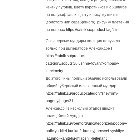
чекану пуговиц, цвету воротников и обшлагов
на полукафтанах, цвету и рисунку шитья
(золотого или серебряного), рисунку плетения
на погонах
https://ratnik.su/product-tag/fsin
Свои первые мундиры полиция получила
только при императоре Александре I
https://ratnik.su/product-
category/soputstvujushhie-tovary/kompasy-
kurvimetry
До этого чины полиции обычно использовали
общий губернский или военный мундир
https://ratnik.su/product-category/shevrony-
pogony/page/31
Александр I в несколько этапов вводит
полицейский мундир
https://ratnik.su/voentorg/uncategorized/pogony-
policiya-kitel-kurtka-1-krasnyj-prosvet-vyshitye-
latunnoj-kanitelju-mladshij-lejtenant