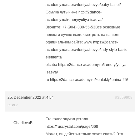
academy.ru/napravleniya/novye/baby-ballet/
Ссылка чуть ниже
http://2dance-
academy.ru/trenery/yuliya-isaeva/
Звоните: +7 (904) 380-55-53Все основные
новости лучше всего смотреть на нашем
официальном сайте: www
https://2dance-
academy.ru/napravleniya/novye/lady-style-basic-
elements/
elcuba
https://2dance-academy.ru/trenery/yuliya-
isaeva/
ru
https://2dance-academy.ru/kontakty/lenina-25/
25. December 2022 at 4:54
#3559908
REPLY
Его голос звучал устало
CharlievaB
https://ruscrystal.com/page/668
Может, он действительно хочет спать? Это