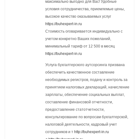
максимально выгодно для Вас! Удобные
условия сотрудничества, приемлемые цены,
высокое качество оказываемых услуг
https://buhexpert-in.ru
Стоимость оговаривается индивидуально с
учетом конкретно Ваших пожеланий,
минимальный тариф от 12 500 в месяц
https://buhexpert-in.ru
Услуга бухгалтерского аутсорсинга призвана
обеспечить качественное составление
необходимых регистров, подачу и контроль за
принятием налоговых деклараций, начисление
зарплаты, обеспечение социальных выплат,
составление финансовой отчетности,
предоставление статотчетности,
консультирование по вопросам бухгалтерской,
налоговой деятельности, кадровый учет
сотрудников и т
http://buhexpert-in.ru