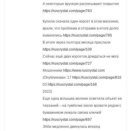
А некоторые вручную расписывают покрытие
https://ruscrystal.com/page/783
Купила сначала один корсет в этом магазине,
врали, что проблема в отправке в итоге долго
извинялись
https://ruscrystal.com/page/785
В итоге через полтора месяца прислали
https://ruscrystal.com/page/109
Сейчас ещё двух корсетов дождаться не могу
https://ruscrystal.com/page/727
Мошенники
https://www.ruscrystal.com
(Опубликован: 17
https://ruscrystal.com/page/810
03
https://ruscrystal.com/page/168
2022)
Еще одна вспышка молнии осветила объект ее
терзаний – на тумбочке около кровати рядом с
бумажником лежала связка ключей
https://ruscrystal.com/page/697
Эбби медленно двинулась вперед