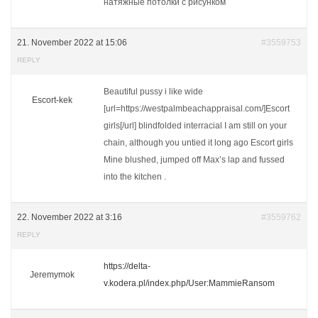
натяжные потолки с рисунком
21. November 2022 at 15:06
#3559753
REPLY
Beautiful pussy i like wide
Escort-kek
[url=https://westpalmbeachappraisal.com/]Escort
girls[/url] blindfolded interracial I am still on your
chain, although you untied it long ago Escort girls
Mine blushed, jumped off Max’s lap and fussed
into the kitchen .
22. November 2022 at 3:16
#3559762
REPLY
https://delta-
Jeremymok
v.kodera.pl/index.php/User:MammieRansom